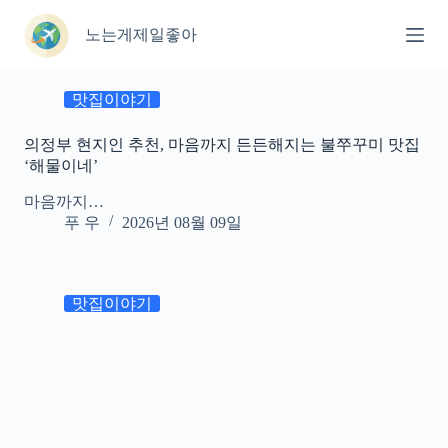
본
문
노는게제일좋아
으
로
건
맛집이야기
너
뛰
의정부 현지인 추천, 마음까지 든든해지는 불쭈꾸미 맛집
기
‘해물이네’
마음까지…
푸 우
2026년 08월 09일
맛집이야기