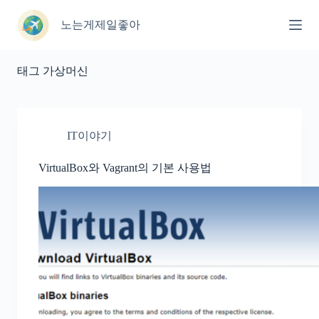
본
문
노는게제일좋아
으
로
건
태그
가상머신
너
뛰
기
IT이야기
VirtualBox와 Vagrant의 기본 사용법