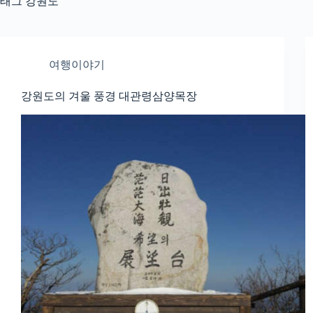
태그
강원도
여행이야기
강원도의 겨울 풍경 대관령삼양목장