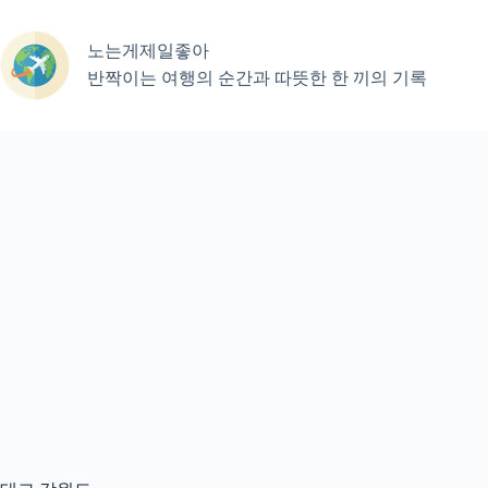
본
문
노는게제일좋아
으
로
반짝이는 여행의 순간과 따뜻한 한 끼의 기록
건
너
뛰
기