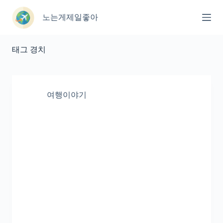
본
문
노는게제일좋아
으
로
건
태그
경치
너
뛰
기
여행이야기