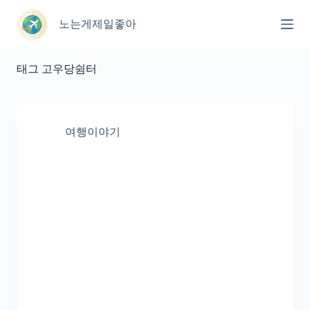
본
문
노는게제일좋아
으
로
건
태그
고우당쉼터
너
뛰
기
여행이야기