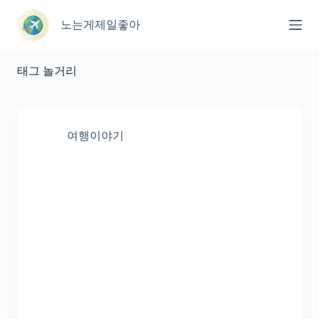
본
문
노는게제일좋아
으
로
건
태그
놀거리
너
뛰
기
여행이야기