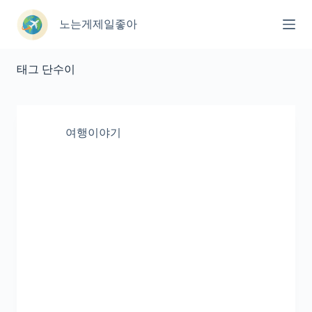
본
문
노는게제일좋아
으
로
건
태그
단수이
너
뛰
기
여행이야기