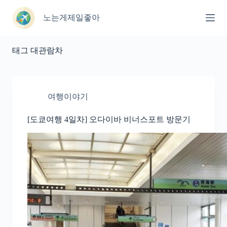
본
문
노는게제일좋아
으
로
건
태그
대관람차
너
뛰
기
여행이야기
[도쿄여행 4일차] 오다이바 비너스포트 방문기