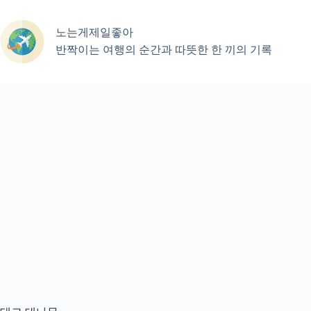
본
문
노는게제일좋아
으
로
반짝이는 여행의 순간과 따뜻한 한 끼의 기록
건
너
뛰
기