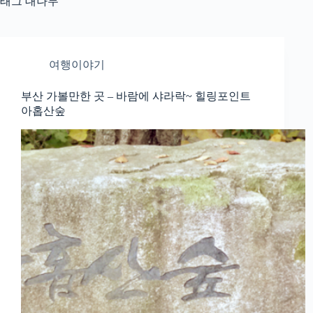
태그
대나무
여행이야기
부산 가볼만한 곳 – 바람에 샤라락~ 힐링포인트
아홉산숲