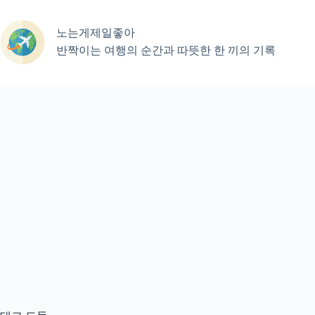
본
문
노는게제일좋아
으
로
반짝이는 여행의 순간과 따뜻한 한 끼의 기록
건
너
뛰
기