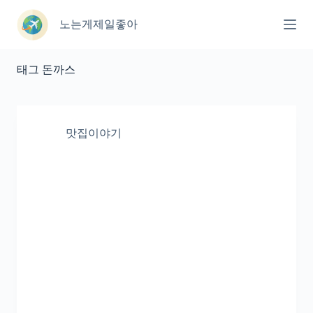
본
문
노는게제일좋아
으
로
건
태그
돈까스
너
뛰
기
맛집이야기