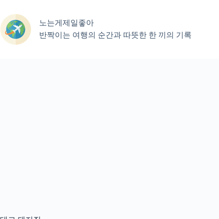
본
문
노는게제일좋아
으
로
반짝이는 여행의 순간과 따뜻한 한 끼의 기록
건
너
뛰
기