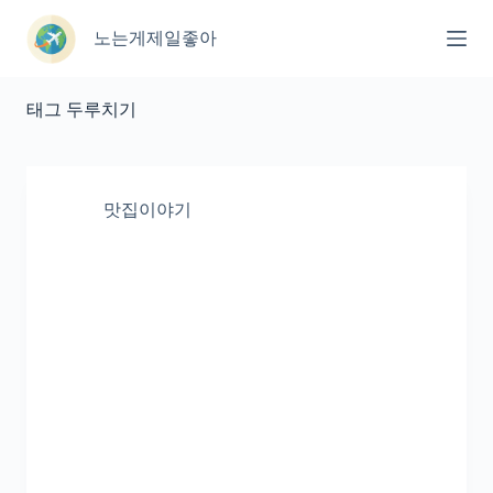
본
문
노는게제일좋아
으
로
건
태그
두루치기
너
뛰
기
맛집이야기