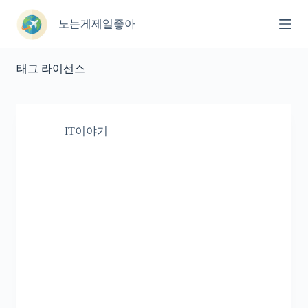
본
문
노는게제일좋아
으
로
건
태그
라이선스
너
뛰
기
IT이야기