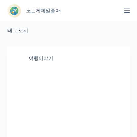
본
문
노는게제일좋아
으
로
건
태그
로지
너
뛰
기
여행이야기