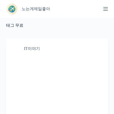
본
문
노는게제일좋아
으
로
건
태그
무료
너
뛰
기
IT이야기