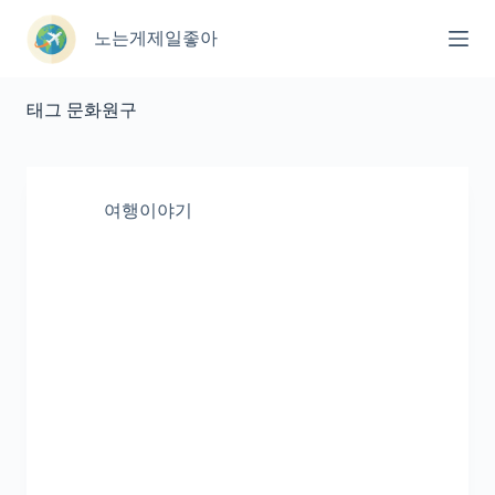
본
문
노는게제일좋아
으
로
건
태그
문화원구
너
뛰
기
여행이야기