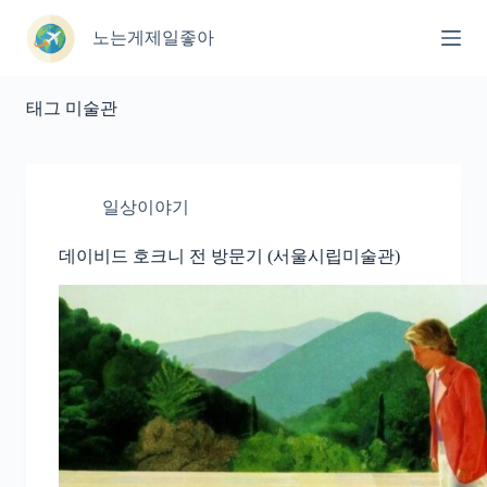
본
문
노는게제일좋아
으
로
건
태그
미술관
너
뛰
기
일상이야기
데이비드 호크니 전 방문기 (서울시립미술관)