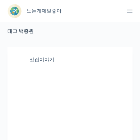
본
문
노는게제일좋아
으
로
건
태그
백종원
너
뛰
기
맛집이야기