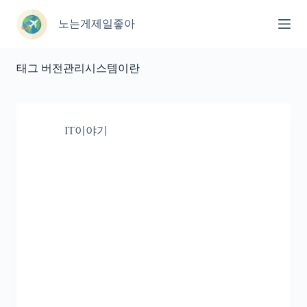
본
문
노는게제일좋아
으
로
건
태그
버전관리시스템이란
너
뛰
기
IT이야기