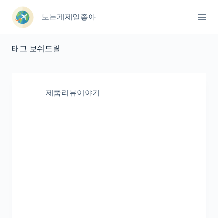
본
문
노는게제일좋아
으
로
건
태그
보쉬드릴
너
뛰
기
제품리뷰이야기