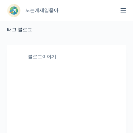
본
문
노는게제일좋아
으
로
건
태그
블로그
너
뛰
기
블로그이야기