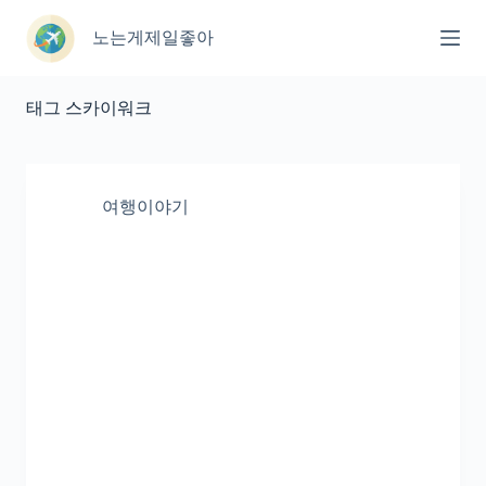
본
문
노는게제일좋아
으
로
건
태그
스카이워크
너
뛰
기
여행이야기