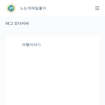
본
문
노는게제일좋아
으
로
건
태그
오다이바
너
뛰
기
여행이야기