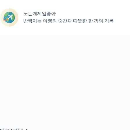
본
문
노는게제일좋아
으
로
반짝이는 여행의 순간과 따뜻한 한 끼의 기록
건
너
뛰
기