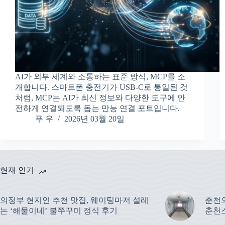
AI가 외부 세계와 소통하는 표준 방식, MCP를 소
개합니다. 스마트폰 충전기가 USB-C로 통일된 것
처럼, MCP는 AI가 최신 정보와 다양한 도구에 안
전하게 연결되도록 돕는 만능 연결 포트입니다.
푸 우
2026년 03월 20일
현재 인기
의정부 현지인 추천 맛집, 웨이팅마저 설레
춘천
는 ‘해물이네’ 불쭈꾸미 정식 후기
춘천