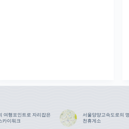
의 여행포인트로 자리잡은
서울양양고속도로의 명
스카이워크
천휴게소