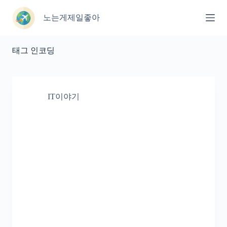
본
문
노는게제일좋아
으
로
건
태그
인코딩
너
뛰
기
IT이야기