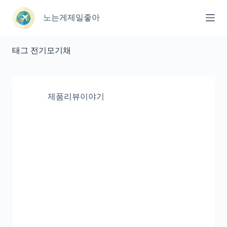
본
문
노는게제일좋아
으
로
건
태그
전기모기채
너
뛰
기
제품리뷰이야기