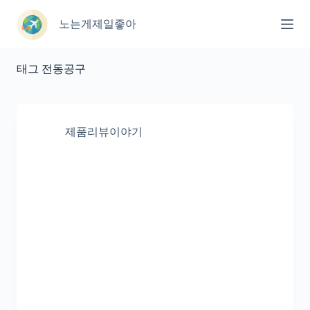
본
문
노는게제일좋아
으
로
건
태그
전동공구
너
뛰
기
제품리뷰이야기