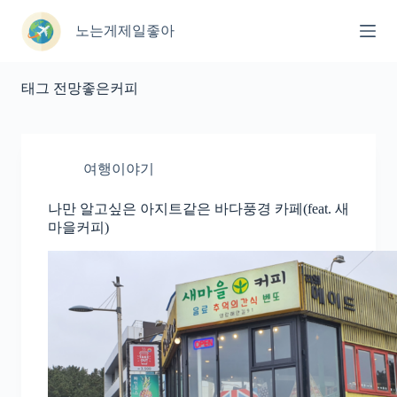
본
문
노는게제일좋아
으
로
건
태그
전망좋은커피
너
뛰
기
여행이야기
나만 알고싶은 아지트같은 바다풍경 카페(feat. 새
마을커피)