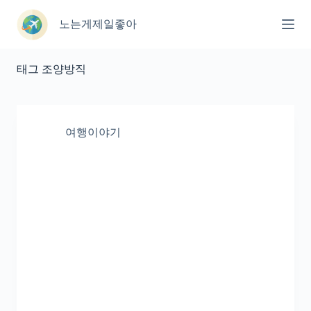
본
문
노는게제일좋아
으
로
건
태그
조양방직
너
뛰
기
여행이야기