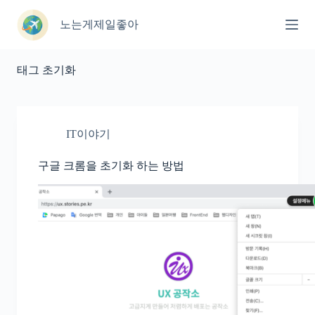
본
문
노는게제일좋아
으
로
건
태그
초기화
너
뛰
기
IT이야기
구글 크롬을 초기화 하는 방법