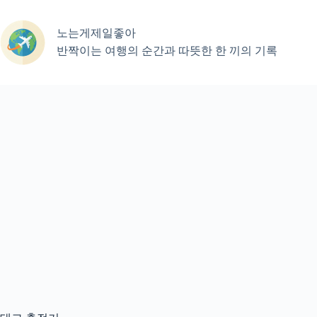
본
문
노는게제일좋아
으
로
반짝이는 여행의 순간과 따뜻한 한 끼의 기록
건
너
뛰
기