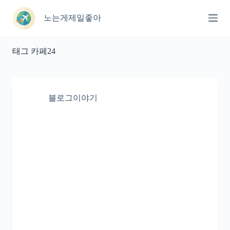
본
문
노는게제일좋아
으
로
건
태그
카페24
너
뛰
기
블로그이야기