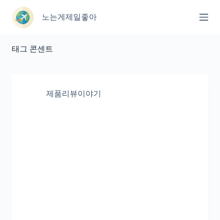
본
문
노는게제일좋아
으
로
건
태그
콘센트
너
뛰
기
제품리뷰이야기