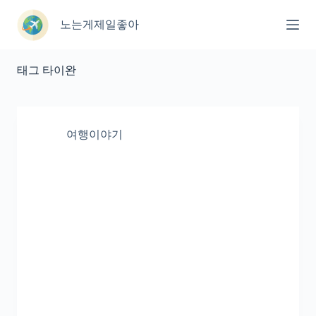
본
문
노는게제일좋아
으
로
건
태그
타이완
너
뛰
기
여행이야기