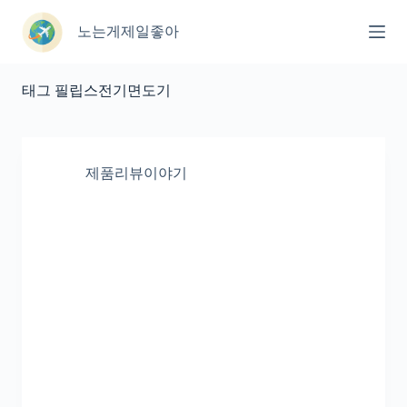
본
문
노는게제일좋아
으
로
건
태그
필립스전기면도기
너
뛰
기
제품리뷰이야기