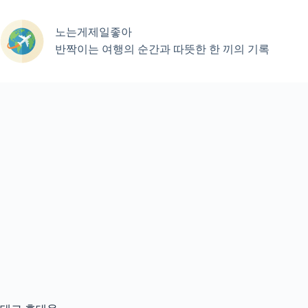
본
문
노는게제일좋아
으
로
반짝이는 여행의 순간과 따뜻한 한 끼의 기록
건
너
뛰
기