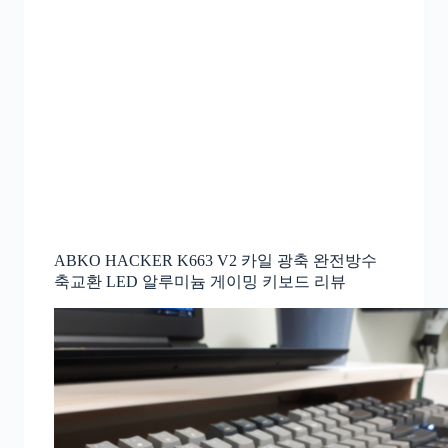
ABKO HACKER K663 V2 카일 광축 완전방수
축교환 LED 알루미늄 게이밍 키보드 리뷰