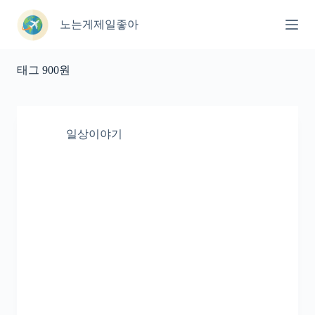
본
문
노는게제일좋아
으
로
건
태그
900원
너
뛰
기
일상이야기