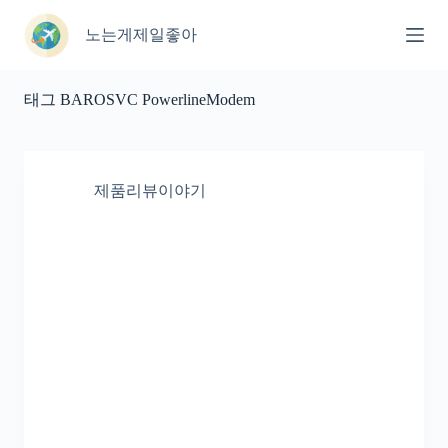
본
문
노는게제일좋아
으
로
건
태그
BAROSVC PowerlineModem
너
뛰
기
제품리뷰이야기