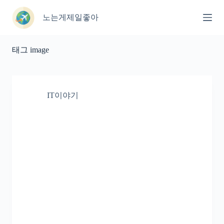
본
문
노는게제일좋아
으
로
건
태그
image
너
뛰
기
IT이야기