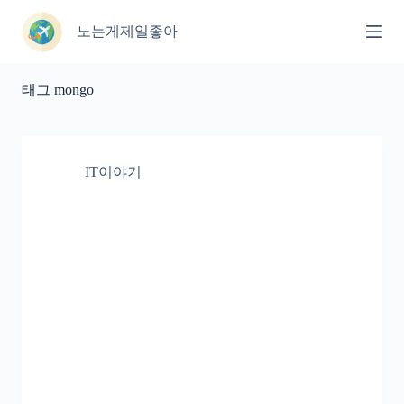
본
문
노는게제일좋아
으
로
건
태그
mongo
너
뛰
기
IT이야기