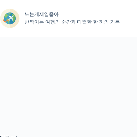
본
문
노는게제일좋아
으
로
반짝이는 여행의 순간과 따뜻한 한 끼의 기록
건
너
뛰
기