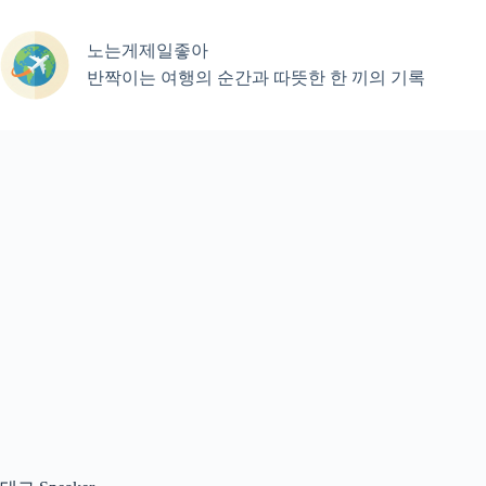
본
문
노는게제일좋아
으
로
반짝이는 여행의 순간과 따뜻한 한 끼의 기록
건
너
뛰
기