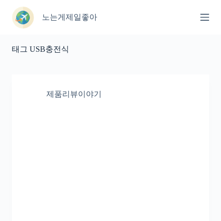
본
문
노는게제일좋아
으
로
건
태그
USB충전식
너
뛰
기
제품리뷰이야기