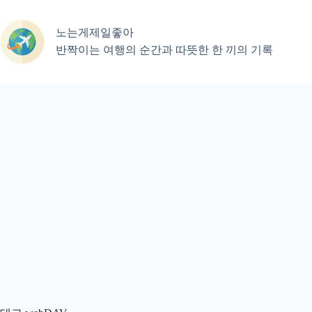
본
문
노는게제일좋아
으
로
반짝이는 여행의 순간과 따뜻한 한 끼의 기록
건
너
뛰
기