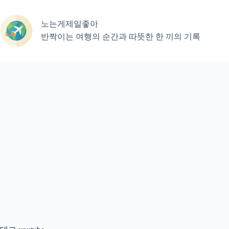
본
문
노는게제일좋아
으
로
반짝이는 여행의 순간과 따뜻한 한 끼의 기록
건
너
뛰
기