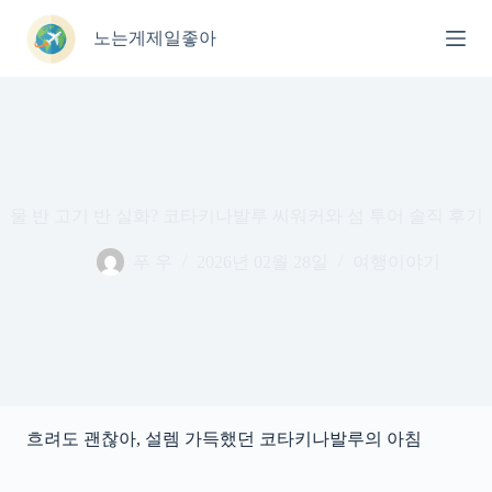
본
문
노는게제일좋아
으
로
건
너
뛰
기
물 반 고기 반 실화? 코타키나발루 씨워커와 섬 투어 솔직 후기
푸 우
2026년 02월 28일
여행이야기
흐려도 괜찮아, 설렘 가득했던 코타키나발루의 아침