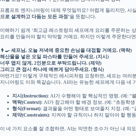
프롬프트 엔지니어링이 대체 무엇일까요? 어렵게 들리지만, 사실
으로 설계하고 다듬는 모든 과정’
을 뜻합니다.
이해하기 쉽게 ‘최고급 레스토랑의 셰프에게 요리를 주문하는 상황
요리를 만들어야 할지 막막할 거예요. 하지만 이렇게 주문한다면
👨‍🍳 셰프님, 오늘 저녁에 중요한 손님을 대접할 거예요. (맥락)
해산물을 넣은 오일 파스타를 만들어 주세요. (지시)
너무 맵지 않게, 2인분으로 부탁드립니다. (제약)
그리고 큰 접시 하나에 예쁘게 담아주세요. (형식)
어떤가요? 이렇게 구체적인 레시피처럼 요청하면, 셰프는 여러분
지니어링도 이와 똑같습니다. AI라는 유능한 셰프에게 다음 네
지시(Instruction)
: AI가 수행해야 할 핵심적인 명령. (예: “
맥락(Context)
: AI가 참고해야 할 배경 정보. (예: “초등
형식(Format)
: 결과물을 어떤 형태로 보여줄지 지정. (예: 
제약(Constraints)
: 지켜야 할 규칙이나 하지 말아야 할 행동. 
이 네 가지 요소를 잘 조합하면, AI는 막연한 조수가 아닌 내 