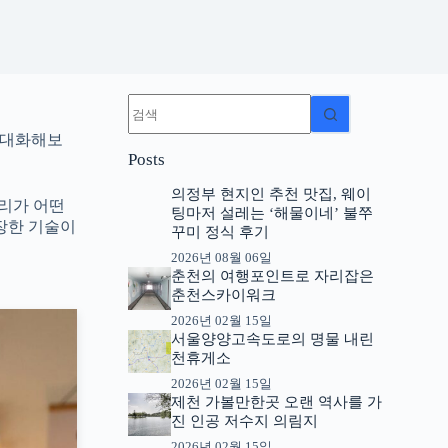
결
과
 대화해보
없
Posts
음
의정부 현지인 추천 맛집, 웨이
우리가 어떤
팅마저 설레는 ‘해물이네’ 불쭈
장한 기술이
꾸미 정식 후기
2026년 08월 06일
춘천의 여행포인트로 자리잡은
춘천스카이워크
2026년 02월 15일
서울양양고속도로의 명물 내린
천휴게소
2026년 02월 15일
제천 가볼만한곳 오랜 역사를 가
진 인공 저수지 의림지
2026년 02월 15일