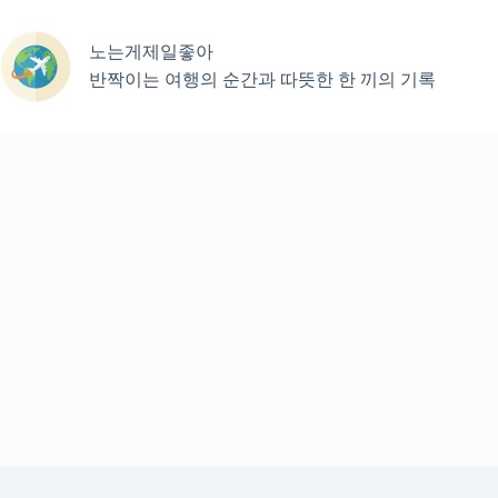
본
문
노는게제일좋아
으
로
반짝이는 여행의 순간과 따뜻한 한 끼의 기록
건
너
뛰
기