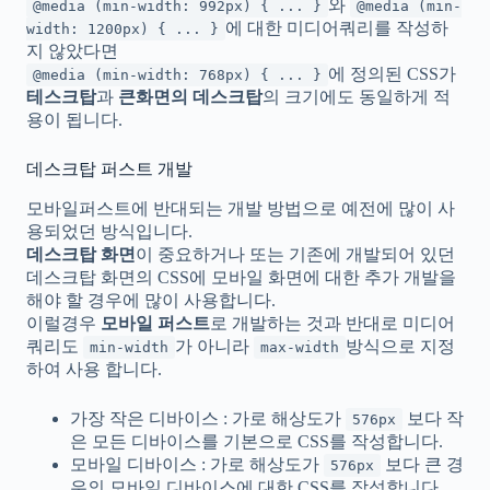
와
@media (min-width: 992px) { ... }
@media (min-
에 대한 미디어쿼리를 작성하
width: 1200px) { ... }
지 않았다면
에 정의된 CSS가
@media (min-width: 768px) { ... }
테스크탑
과
큰화면의 데스크탑
의 크기에도 동일하게 적
용이 됩니다.
데스크탑 퍼스트 개발
모바일퍼스트에 반대되는 개발 방법으로 예전에 많이 사
용되었던 방식입니다.
데스크탑 화면
이 중요하거나 또는 기존에 개발되어 있던
데스크탑 화면의 CSS에 모바일 화면에 대한 추가 개발을
해야 할 경우에 많이 사용합니다.
이럴경우
모바일 퍼스트
로 개발하는 것과 반대로 미디어
쿼리도
가 아니라
방식으로 지정
min-width
max-width
하여 사용 합니다.
가장 작은 디바이스 : 가로 해상도가
보다 작
576px
은 모든 디바이스를 기본으로 CSS를 작성합니다.
모바일 디바이스 : 가로 해상도가
보다 큰 경
576px
우의 모바일 디바이스에 대한 CSS를 작성합니다.