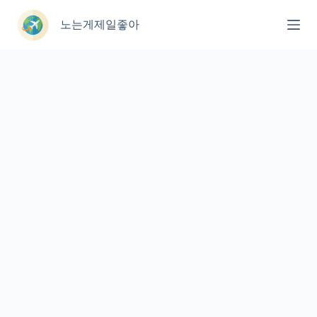
본
문
노는게제일좋아
으
로
건
너
뛰
기