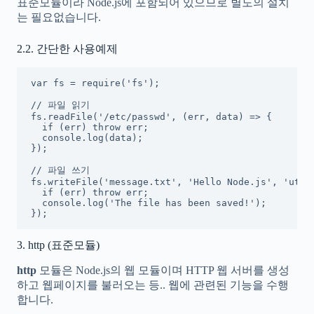
표준모듈이라 Node.js에 포함되어 있으므로 별도의 설치
는 필요없습니다.
2.2. 간단한 사용예제
var fs = require('fs');

// 파일 읽기

fs.readFile('/etc/passwd', (err, data) => {

  if (err) throw err;

  console.log(data);

});

// 파일 쓰기

fs.writeFile('message.txt', 'Hello Node.js', 'utf8'
  if (err) throw err;

  console.log('The file has been saved!');

});
3. http (표준모듈)
http
모듈은 Node.js의 웹 모듈이며 HTTP 웹 서버를 생성
하고 웹페이지를 불러오는 등.. 웹에 관련된 기능을 수행
합니다.