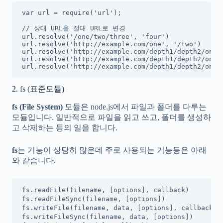
var url = require('url');

// 상대 URL을 절대 URL로 변경

url.resolve('/one/two/three', 'four')              
url.resolve('http://example.com/one', '/two')      
url.resolve('http://example.com/depth1/depth2/one',
url.resolve('http://example.com/depth1/depth2/one'
url.resolve('http://example.com/depth1/depth2/one'
2. fs (표준모듈)
fs (File System)
모듈은 node.js에서 파일과 폴더를 다루는
모듈입니다. 일반적으로 파일을 읽고 쓰고, 폴더를 생성하
고 삭제하는 등의 일을 합니다.
fs
는 기능이 상당히 많은데 주로 사용되는 기능등은 아래
와 같습니다.
fs.readFile(filename, [options], callback)     
fs.readFileSync(filename, [options])            
fs.writeFile(filename, data, [options], callbac
fs.writeFileSync(filename, data, [options])     