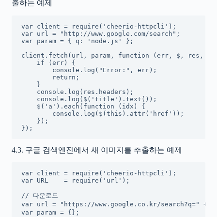
출하는 예제
var client = require('cheerio-httpcli');

var url = "http://www.google.com/search";

var param = { q: 'node.js' };

client.fetch(url, param, function (err, $, res, bod
    if (err) {

        console.log("Error:", err);

        return;

    }

    console.log(res.headers);

    console.log($('title').text());

    $('a').each(function (idx) {

        console.log($(this).attr('href'));

    });

});
4.3. 구글 검색엔진에서 새 이미지를 추출하는 예제
var client = require('cheerio-httpcli');

var URL    = require('url');

// 다운로드

var url = "https://www.google.co.kr/search?q=" + e
var param = {};
