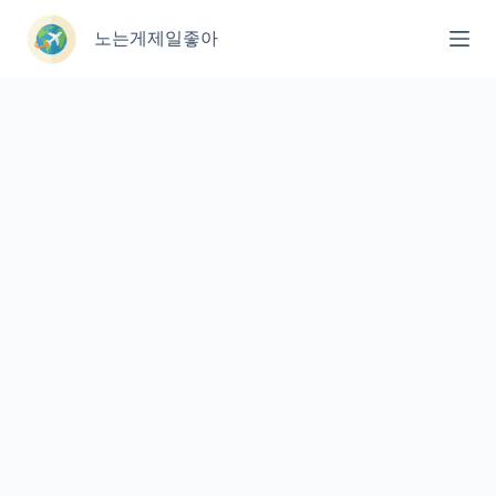
본
문
노는게제일좋아
으
로
건
너
뛰
기